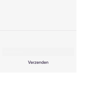
Inschrijfformulier
Verzenden
Flora & Plantenrijk
Fauna & Dierenrijk
Het Menselijk Lichaam
Geschiedenis
Landen & Aardrijkskunde