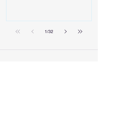
1
/
32
Inschrijfformulier
Verzenden
Flora & Plantenrijk
Fauna & Dierenrijk
Het Menselijk Lichaam