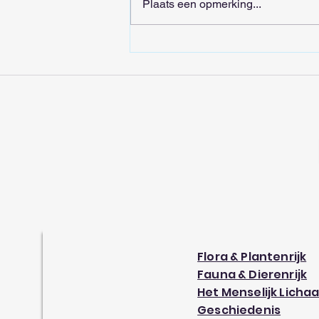
Jakoetsk is de koudste stad
Plaats een opmerking...
ter wereld
Flora & Plantenrijk
Fauna & Dierenrijk
Het Menselijk Licha
Geschiedenis