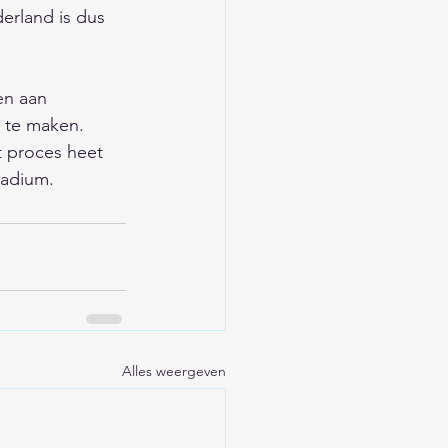
derland is dus 
en aan 
 te maken. 
t proces heet 
ladium.
Alles weergeven