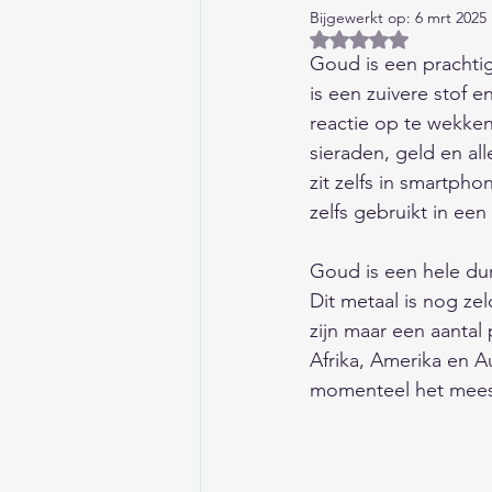
Bijgewerkt op:
6 mrt 2025
Huis/Tuin/Keuken
Auto'
Beoordeeld met NaN
Goud is een prachti
is een zuivere stof
Columns/Opinie/Humor
reactie op te wekke
sieraden, geld en al
zit zelfs in smartpho
Financieel
Kind/Gezin/O
zelfs gebruikt in een 
Goud is een hele dur
Liefde/Seksualiteit
Gesc
Dit metaal is nog ze
zijn maar een aantal
Afrika, Amerika en A
Aardrijkskunde
Eten en
momenteel het meest
Wetenschap/Techniek/Duur