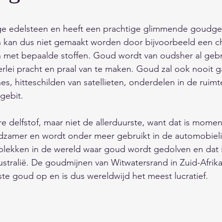
s en onderhoud
Fauna/Dierenrijk
Feest/Tradities
 uit 5 sterren.
ge edelsteen en heeft een prachtige glimmende goudgel
 en kan dus niet gemaakt worden door bijvoorbeeld een 
Digitaal/Internet/Smartphone/Media
Actualiteiten/N
n met bepaalde stoffen. Goud wordt van oudsher al gebr
lerlei pracht en praal van te maken. Goud zal ook nooit 
nes, hitteschilden van satellieten, onderdelen in de ruim
pvoeding/Relaties
Winkels/Bedrijven/Sites/Overhei
gebit. 
e delfstof, maar niet de allerduurste, want dat is momen
hiedenis
Vakantie/Cultuur/Uitgaan
Maatschappij
ldzamer en wordt onder meer gebruikt in de automobielin
 plekken in de wereld waar goud wordt gedolven en dat is
ustralië. De goudmijnen van Witwatersrand in Zuid-Afrika
 drinken
Landen/werelddelen/gebieden
e goud op en is dus wereldwijd het meest lucratief. 
zaamheid/
Natuur/Milieu/Klimaat/Ruimte