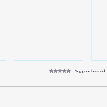
Beoordeeld met 0 uit 5 sterren
Nog geen beoordeli