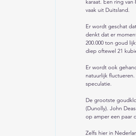
karaat. Een ring va
vaak uit Duitsland. 
Er wordt geschat da
denkt dat er moment
200.000 ton goud lij
diep oftewel 21 kubi
Er wordt ook gehande
natuurlijk fluctueren
speculatie. 
De grootste goudklom
(Dunolly). John De
op amper een paar c
Zelfs hier in Nederl