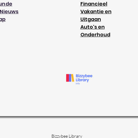
kunde
Financieel
 Nieuws
Vakantie en
ap
Uitgaan
Auto's en
Onderhoud
Bizzybee Library