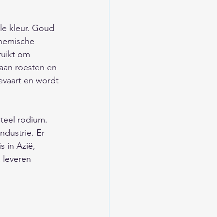
/Trends/Religie/Tips
e kleur. Goud 
chemische 
ieuwsarchief
uikt om 
gaan roesten en 
tevaart en wordt 
d
teel rodium. 
/Verkeer/Veiligheid
dustrie. Er 
 in Azië, 
 leveren 