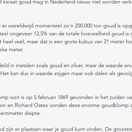
n 8 karaat goud mag in Nederland nieuw niet worden ver
t er wereldwijd momenteel zo'n 200.000 ton goud is op
eel ongeveer 12,5% van de totale hoeveelheid goud is 
kt heel veel, maar dat is een grote kubus van 21 meter h
eke meter. 
ld in metalen zoals goud en zilver, maar de waarde erv
. Het kan dus in waarde stijgen maar ook dalen als gevol
p ooit is op 5 februari 1869 gevonden in het zuiden van
ason en Richard Oates vonden deze enorme goudklomp o
entimeter diepte.
and zijn er plaatsen waar je goud kunt vinden. De grootst