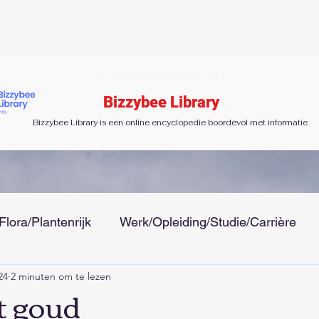
Voor alles wat je wilt weten!
Bizzybee Library
Bizzybee Library is een online encyclopedie boordevol met informatie
Flora/Plantenrijk
Werk/Opleiding/Studie/Carrière
24
2 minuten om te lezen
 Tijd
Gezondheid/Ziektes/Uiterlijk/Mode
Menseli
t goud