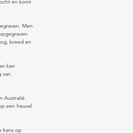
kocht en komt 
gegraven. Men 
opgegraven. 
oog, breed en 
an kan 
g van 
 Australië 
p een heuvel 
e kans op 