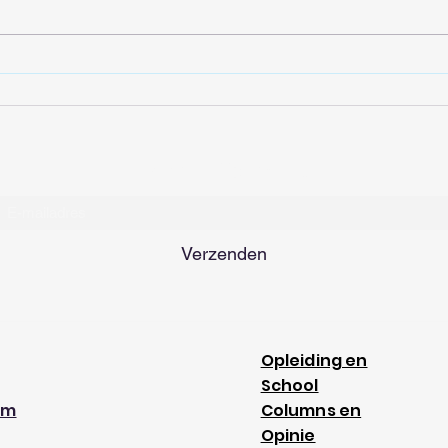
De Transsiberië-Express is
Sibe
een treinrit die je nooit
gebi
meer zult vergeten
Inschrijfformulier
Verzenden
Opleiding en
School
am
Columns en
Opinie