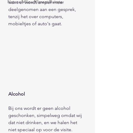
Natuur/Milieu/Klimaat/Ruimte
want er wordt amper meer 
deelgenomen aan een gesprek, 
tenzij het over computers, 
mobieltjes of auto's gaat.  
Alcohol
Bij ons wordt er geen alcohol 
geschonken, simpelweg omdat wij 
dat niet drinken, en we halen het 
niet speciaal op voor de visite. 