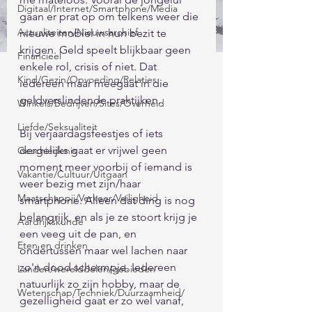
Digitaal/Internet/Smartphone/Media
gaan er prat op om telkens weer die 
Actualiteiten/Nieuwsarchief
nieuwe mobiel in hun bezit te 
krijgen. Geld speelt blijkbaar geen 
Financieel
enkele rol, crisis of niet. Dat 
Kind/Gezin/Opvoeding/Relaties
iedereen maar meegaat in die 
geldverslindende praktijken.
Winkels/Bedrijven/Sites/Overheid
Liefde/Seksualiteit
Bij verjaardagsfeestjes of iets 
dergelijks gaat er vrijwel geen 
Geschiedenis
moment meer voorbij of iemand is 
Vakantie/Cultuur/Uitgaan
weer bezig met zijn/haar 
Maatschappij/Verkeer/Veiligheid
smartphone. Alleen dat ding is nog 
belangrijk, en als je ze stoort krijg je 
Aardrijkskunde
een veeg uit de pan, en 
Eten en drinken
ondertussen maar wel lachen naar 
zo'n dood schermpje. Iedereen 
Landen/werelddelen/gebieden
natuurlijk zo zijn hobby, maar de 
Wetenschap/Techniek/Duurzaamheid/
gezelligheid gaat er zo wel vanaf, 