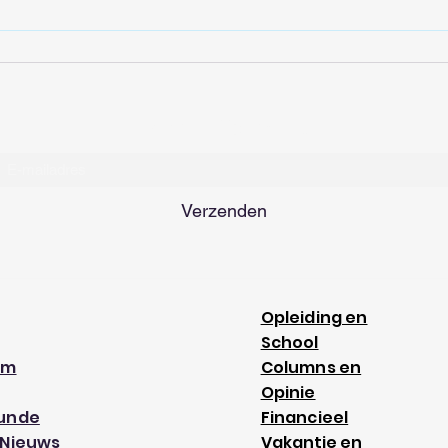
mensen genoemd
Inschrijfformulier
Verzenden
Opleiding en
School
am
Columns en
Opinie
kunde
Financieel
 Nieuws
Vakantie en