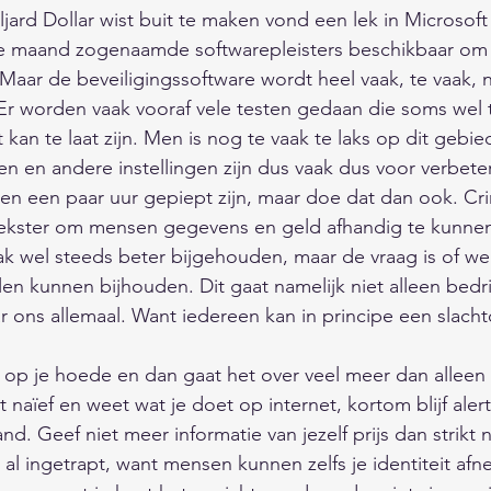
jard Dollar wist buit te maken vond een lek in Microsof
re maand zogenaamde softwarepleisters beschikbaar om d
ar de beveiligingssoftware wordt heel vaak, te vaak, ni
r worden vaak vooraf vele testen gedaan die soms wel t
kan te laat zijn. Men is nog te vaak te laks op dit gebie
en en andere instellingen zijn dus vaak dus voor verbeter
n een paar uur gepiept zijn, maar doe dat dan ook. Cri
ekster om mensen gegevens en geld afhandig te kunne
ak wel steeds beter bijgehouden, maar de vraag is of w
len kunnen bijhouden. Dit gaat namelijk niet alleen bedri
ar ons allemaal. Want iedereen kan in principe een slach
ijd op je hoede en dan gaat het over veel meer dan alleen
naïef en weet wat je doet op internet, kortom blijf aler
nd. Geef niet meer informatie van jezelf prijs dan strikt 
k al ingetrapt, want mensen kunnen zelfs je identiteit af