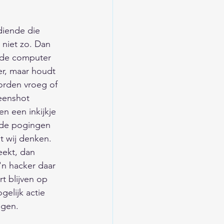
diende die 
 niet zo. Dan 
 de computer 
er, maar houdt 
orden vroeg of 
eenshot 
n een inkijkje 
 de pogingen 
t wij denken. 
eekt, dan 
'n hacker daar 
t blijven op 
elijk actie 
jgen.