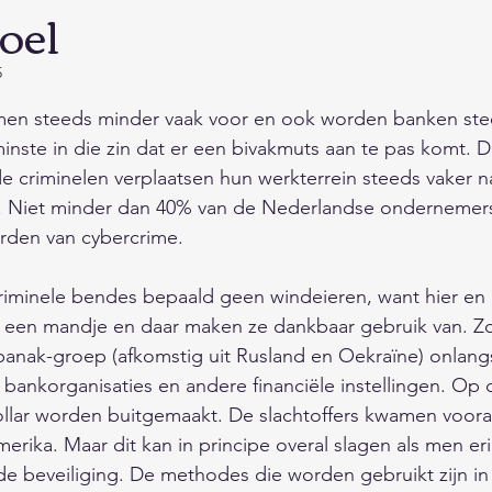
toel
s en onderhoud
Fauna/Dierenrijk
Feest/Tradities
5
 uit 5 sterren.
Digitaal/Internet/Smartphone/Media
Actualiteiten/N
en steeds minder vaak voor en ook worden banken ste
inste in die zin dat er een bivakmuts aan te pas komt. Da
 criminelen verplaatsen hun werkterrein steeds vaker na
pvoeding/Relaties
Winkels/Bedrijven/Sites/Overhei
t. Niet minder dan 40% van de Nederlandse ondernemers
orden van cybercrime. 
hiedenis
Vakantie/Cultuur/Uitgaan
Maatschappij
ls een mandje en daar maken ze dankbaar gebruik van. Z
anak-groep (afkomstig uit Rusland en Oekraïne) onlangs
 drinken
Landen/werelddelen/gebieden
00 bankorganisaties en andere financiële instellingen. Op
ollar worden buitgemaakt. De slachtoffers kwamen vooral 
erika. Maar dit kan in principe overal slagen als men er
zaamheid/
Natuur/Milieu/Klimaat/Ruimte
de beveiliging. De methodes die worden gebruikt zijn in 