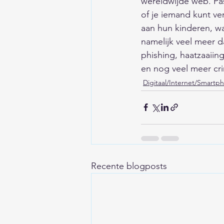
wereldwijde web. Pas
of je iemand kunt v
aan hun kinderen, wa
namelijk veel meer da
phishing, haatzaaiin
en nog veel meer crim
Digitaal/Internet/Smart
Recente blogposts