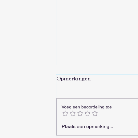
Opmerkingen
Voeg een beoordeling toe
De Transsiberië-Express is
Plaats een opmerking...
een treinrit die je nooit