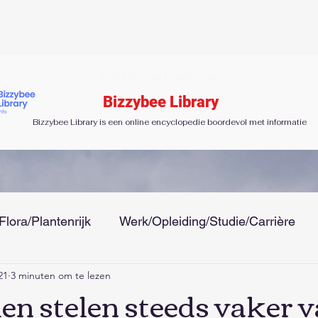
Voor alles wat je wilt weten!
Bizzybee Library
Bizzybee Library is een online encyclopedie boordevol met informatie
Flora/Plantenrijk
Werk/Opleiding/Studie/Carrière
21
3 minuten om te lezen
 Tijd
Gezondheid/Ziektes/Uiterlijk/Mode
Menseli
en stelen steeds vaker 