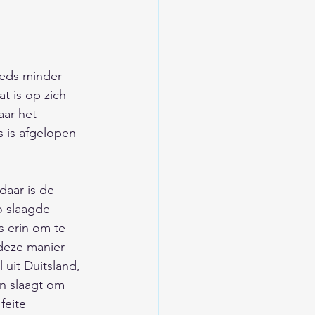
/Trends/Religie/Tips
ieuwsarchief
eds minder 
t is op zich 
ar het 
d
 is afgelopen 
/Verkeer/Veiligheid
o slaagde 
 erin om te 
 deze manier 
uit Duitsland, 
in slaagt om 
feite 