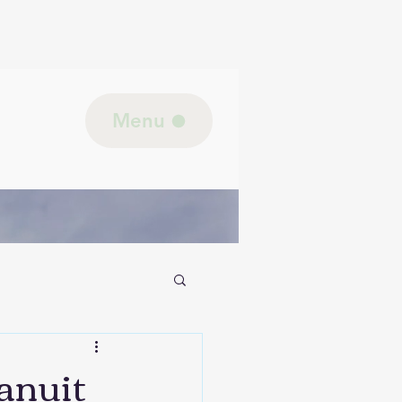
Menu
jk lichaam/Biologie
vanuit