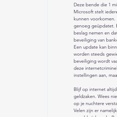
Deze bende die 1 mil
Microsoft stelt iede
kunnen voorkomen. Ma
genoeg geüpdatet. E
beslag nemen en dat 
beveiliging van bank
Een update kan binne
worden steeds gewi
beveiliging wordt va
deze internetcrimine
instellingen aan, ma
Blijf op internet alt
geldzaken. Wees niet 
op je nuchtere versta
Velen zijn er namelij