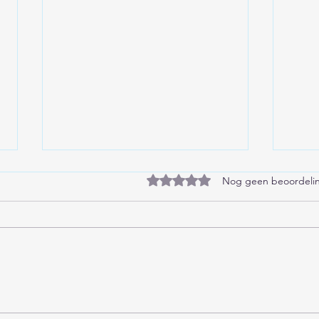
Beoordeeld met 0 uit 5 sterren
Nog geen beoordeli
Fiet
Soevereine mensen
worden ook wel autonome