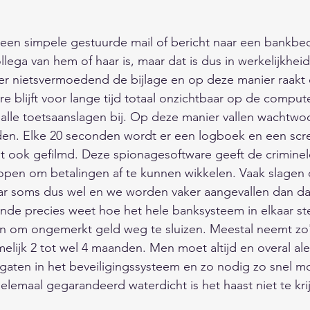
 een simpele gestuurde mail of bericht naar een bankbe
lega van hem of haar is, maar dat is dus in werkelijkheid
 nietsvermoedend de bijlage en op deze manier raakt
 blijft voor lange tijd totaal onzichtbaar op de comput
 alle toetsaanslagen bij. Op deze manier vallen wachtwo
nden. Elke 20 seconden wordt er een logboek en een scr
t ook gefilmd. Deze spionagesoftware geeft de criminele
open om betalingen af te kunnen wikkelen. Vaak slagen
ar soms dus wel en we worden vaker aangevallen dan da
ende precies weet hoe het hele banksysteem in elkaar st
ijn om ongemerkt geld weg te sluizen. Meestal neemt zo
melijk 2 tot wel 4 maanden. Men moet altijd en overal aler
gaten in het beveiligingssysteem en zo nodig zo snel mog
emaal gegarandeerd waterdicht is het haast niet te kri