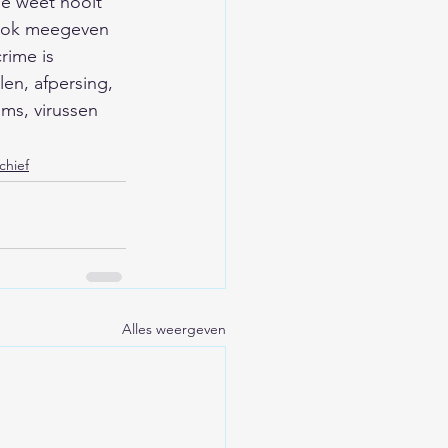
je weet nooit 
 ook meegeven 
rime is 
en, afpersing, 
ms, virussen 
chief
Alles weergeven