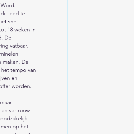
t Word. 
it leed te 
et snel 
ot 18 weken in 
d. De 
ing vatbaar. 
minelen 
n maken. De 
e het tempo van 
jven en 
toffer worden.
 maar 
t en vertrouw 
noodzakelijk. 
nemen op het 