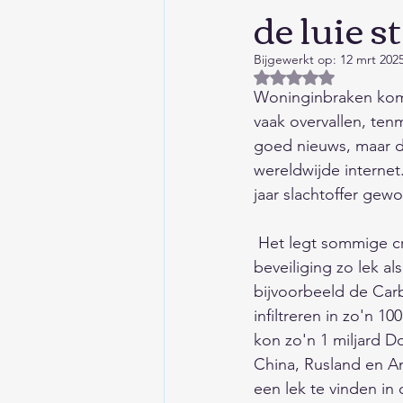
de luie s
Huis/Tuin/Keuken
Auto'
Bijgewerkt op:
12 mrt 202
Beoordeeld met NaN
Columns/Opinie/Humor
Woninginbraken kom
vaak overvallen, tenm
goed nieuws, maar de
Financieel
Kind/Gezin/O
wereldwijde interne
jaar slachtoffer gew
Liefde/Seksualiteit
Gesc
 Het legt sommige criminele bendes bepaald geen windeieren, want hier en daar is de 
beveiliging zo lek a
bijvoorbeeld de Carb
Aardrijkskunde
Eten en
infiltreren in zo'n 1
kon zo'n 1 miljard D
China, Rusland en Am
Wetenschap/Techniek/Duur
een lek te vinden in 