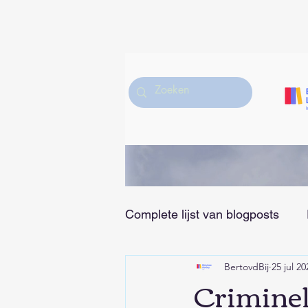
Complete lijst van blogposts
BertovdBij
25 jul 20
Hobby/Muziek/Sport en Vrije
Criminel