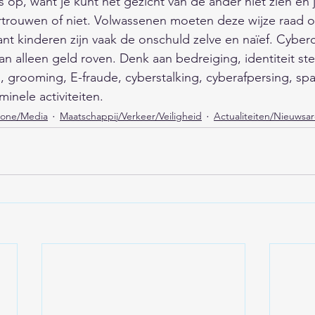
 op, want je kunt het gezicht van de ander niet zien en 
ertrouwen of niet. Volwassenen moeten deze wijze raad
nt kinderen zijn vaak de onschuld zelve en naïef. Cyberc
n alleen geld roven. Denk aan bedreiging, identiteit stel
g, grooming, E-fraude, cyberstalking, cyberafpersing, spa
inele activiteiten. 
phone/Media
Maatschappij/Verkeer/Veiligheid
Actualiteiten/Nieuwsar