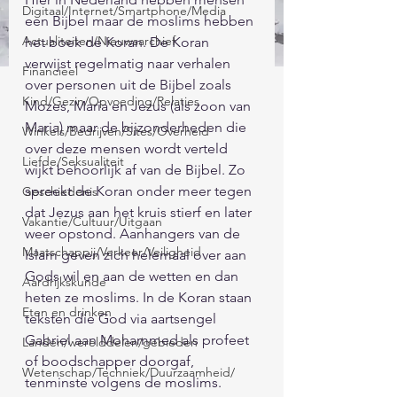
Digitaal/Internet/Smartphone/Media
een Bijbel maar de moslims hebben 
Actualiteiten/Nieuwsarchief
het boek de Koran. De Koran 
verwijst regelmatig naar verhalen 
Financieel
over personen uit de Bijbel zoals 
Kind/Gezin/Opvoeding/Relaties
Mozes, Maria en Jezus (als zoon van 
Maria) maar de bijzonderheden die 
Winkels/Bedrijven/Sites/Overheid
over deze mensen wordt verteld 
Liefde/Seksualiteit
wijkt behoorlijk af van de Bijbel. Zo 
spreekt de Koran onder meer tegen 
Geschiedenis
dat Jezus aan het kruis stierf en later 
Vakantie/Cultuur/Uitgaan
weer opstond. Aanhangers van de 
Maatschappij/Verkeer/Veiligheid
Islam geven zich helemaal over aan 
Gods wil en aan de wetten en dan 
Aardrijkskunde
heten ze moslims. In de Koran staan 
Eten en drinken
teksten die God via aartsengel 
Gabriel aan Mohammed als profeet 
Landen/werelddelen/gebieden
of boodschapper doorgaf, 
Wetenschap/Techniek/Duurzaamheid/
tenminste volgens de moslims. 