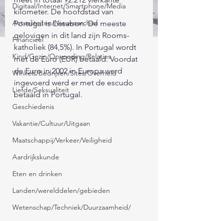
Digitaal/Internet/Smartphone/Media
kilometer. De hoofdstad van 
Actualiteiten/Nieuwsarchief
Portugal is Lissabon. De meeste 
gelovigen in dit land zijn Rooms-
Financieel
katholiek (84,5%). In Portugal wordt 
Kind/Gezin/Opvoeding/Relaties
met de Euro (EUR) betaald. Voordat 
de Euro in 2002 in Europa werd 
Winkels/Bedrijven/Sites/Overheid
ingevoerd werd er met de escudo 
Liefde/Seksualiteit
betaald in Portugal.
Geschiedenis
Vakantie/Cultuur/Uitgaan
Maatschappij/Verkeer/Veiligheid
Aardrijkskunde
Eten en drinken
Landen/werelddelen/gebieden
Wetenschap/Techniek/Duurzaamheid/