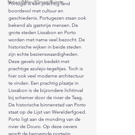
Natuur/Milieu/Klimaat/Ruimte
Portugal is een prachtig land 
boordevol met cultuur en 
geschiedenis. Portugezen staan ook 
bekend als gastvrije mensen. De 
grote steden Lissabon en Porto 
worden met name veel bezocht. De 
historische wijken in beide steden 
zijn echte bezienswaardigheden. 
Deze gevels zijn bedekt met 
prachtige azulejo-tegeltjes. Toch is 
hier ook veel moderne architectuur 
te vinden. Een prachtig plaatje in 
Lissabon is de bijzondere lichtinval 
bij schemer door de rivier de Taag. 
De historische binnenstad van Porto 
staat op de Lijst van Werelderfgoed. 
Porto ligt aan de monding van de 
rivier de Douro. Op deze oevers 
wordt de beroemde portwijn 