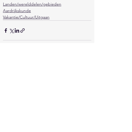
Landen/werelddelen/gebieden
Aardrijkskunde
Vakantie/Cultuur/Uitgaan
Alles weergeven
Recente blogposts