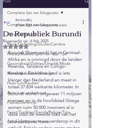
Post
Complete lijst van blogposts
BertovdBij
Complete lijst van blogposts
27 jan 2022
2 minuten om te lezen
De Republiek Burundi
Flora/Plantenrijk
Bijgewerkt op:
6 feb 2025
Werk/Opleiding/Studie/Carrière
Beoordeeld met NaN uit 5 sterren.
Burundi (Boeroendi) ligt in Centraal-
Hobby/Muziek/Sport en Vrije Tijd
Afrika en is omringd door de landen 
Gezondheid/Ziektes/Uiterlijk/Mode
Rwanda, Tanzania en Congo-
Kinshasa. Dit kleine land is iets 
Menselijk lichaam/Biologie
kleiner dan Nederland en meet in 
Huis/Tuin/Keuken
totaal 27.834 vierkante kilometer. In 
Auto's en onderhoud
Burundi wonen ongeveer 11 miljoen 
mensen en in de hoofdstad Gitega 
Fauna/Dierenrijk
wonen ruim 50.000 inwoners al is 
Feest/Tradities/Trends/Religie/Tips
deze stad de tweede stad van het 
land (daarover meer verderop in dit 
Columns/Opinie/Humor
artikel). Enkele andere grote steden 