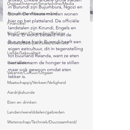
Digitaal/Internet/Smartphone/Media
in Burundi zijn Bujumbura, Ngozi en 
Actualiteiten/Nieuwsarchief
Bururi. De meeste mensen wonen 
hier op het platteland. De officiële 
Financieel
landstalen zijn Kirundi, Engels en 
Kind/Gezin/Opvoeding/Relaties
Frans. Er wordt betaald met de 
Burundese frank. Burundi heeft een 
Winkels/Bedrijven/Sites/Overheid
eigen eetcultuur, dit in tegenstelling 
Liefde/Seksualiteit
tot buurland Rwanda, want ze eten 
niet alleen om de honger te stillen 
Geschiedenis
maar ook gewoon omdat eten 
Vakantie/Cultuur/Uitgaan
lekker is. 
Maatschappij/Verkeer/Veiligheid
Aardrijkskunde
Eten en drinken
Landen/werelddelen/gebieden
Wetenschap/Techniek/Duurzaamheid/