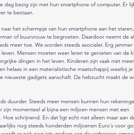
ele dag bezig zijn met hun smartphone of computer. Er lij
er te bestaan. 
t naar het schermpje van hun smartphone aan het staren, 
man of buurvrouw te begroeten. Daardoor neemt de afs
eeds meer toe. We worden steeds asocialer. Erg jammer 
et leven. Mensen moeten weer leren te genieten van de k
ngrijke dingen in het leven. Kinderen zijn vaak niet meer
n helaas in een materialistische maatschappij waarbij je 
 de nieuwste gadgets aanschaft. De hebzucht maakt de w
eds duurder. Steeds meer mensen kunnen hun rekeningen
Er zijn momenteel al bijna een miljoen mensen met een 
. Hoe schrijnend. En dat ligt echt niet alleen maar aan 
jaarlijks nog steeds honderden miljoenen Euro´s voor g
r wordt er ook nog iets gedaan aan de verborgen armoed