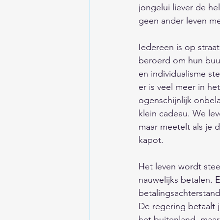
jongelui liever de h
geen ander leven me
Iedereen is op straa
beroerd om hun buur
en individualisme st
er is veel meer in h
ogenschijnlijk onbela
klein cadeau. We leve
maar meetelt als je
kapot. 
Het leven wordt ste
nauwelijks betalen. 
betalingsachterstand
De regering betaalt 
het buitenland, maa