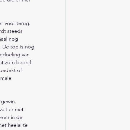
r voor terug. 
rdt steeds 
maal nog 
. De top is nog 
bedoeling van 
 zo'n bedrijf 
 bedekt of 
rmale 
 gewin. 
lt er niet 
eren in de 
et heelal te 