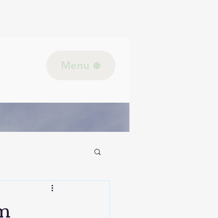
Menu
jk lichaam/Biologie
om