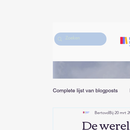
Complete lijst van blogposts
BertovdBij
20 mrt 2
Hobby/Muziek/Sport en Vrije
De werel