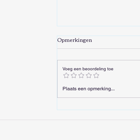
Opmerkingen
Voeg een beoordeling toe
De Transsiberië-Express is
Plaats een opmerking...
een treinrit die je nooit
meer zult vergeten