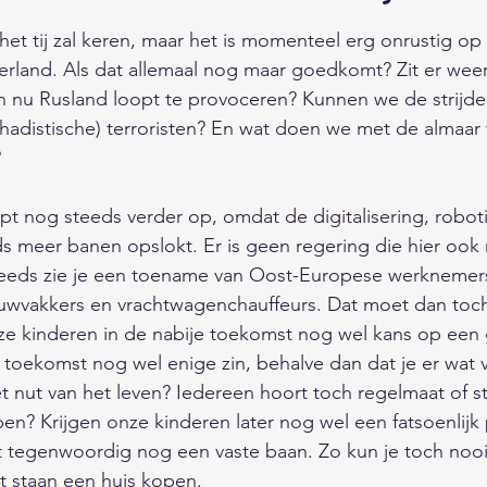
 uit 5 sterren.
s en onderhoud
Fauna/Dierenrijk
Feest/Tradities
et tij zal keren, maar het is momenteel erg onrustig op a
erland. Als dat allemaal nog maar goedkomt? Zit er wee
 nu Rusland loopt te provoceren? Kunnen we de strijde
Digitaal/Internet/Smartphone/Media
Actualiteiten/N
ihadistische) terroristen? En wat doen we met de almaa
                                
pvoeding/Relaties
Winkels/Bedrijven/Sites/Overhei
t nog steeds verder op, omdat de digitalisering, roboti
s meer banen opslokt. Er is geen regering die hier ook 
eeds zie je een toename van Oost-Europese werknemers 
hiedenis
Vakantie/Cultuur/Uitgaan
Maatschappij
uwvakkers en vrachtwagenchauffeurs. Dat moet dan toch
 kinderen in de nabije toekomst nog wel kans op een
 toekomst nog wel enige zin, behalve dan dat je er wat 
 drinken
Landen/werelddelen/gebieden
 nut van het leven? Iedereen hoort toch regelmaat of stru
ben? Krijgen onze kinderen later nog wel een fatsoenlijk
gt tegenwoordig nog een vaste baan. Zo kun je toch nooit 
zaamheid/
Natuur/Milieu/Klimaat/Ruimte
t staan een huis kopen. 