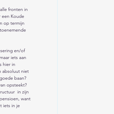
/Trends/Religie/Tips
lle fronten in 
r een Koude 
n op termijn 
ieuwsarchief
r toenemende 
d
sering en/of 
maar iets aan 
hier in 
/Verkeer/Veiligheid
 absoluut niet 
 goede baan? 
van opsteekt? 
ctuur  in zijn 
 pensioen, want 
iets in je 