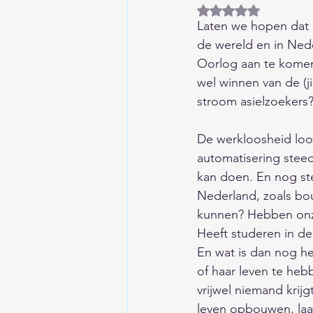
Beoordeeld met NaN
Huis/Tuin/Keuken
Auto'
Laten we hopen dat h
de wereld en in Ned
Oorlog aan te komen
Columns/Opinie/Humor
wel winnen van de (j
stroom asielzoekers?       
Financieel
Kind/Gezin/O
De werkloosheid loop
automatisering steed
kan doen. En nog st
Liefde/Seksualiteit
Gesc
Nederland, zoals bo
kunnen? Hebben onze
Heeft studeren in de
Aardrijkskunde
Eten en
En wat is dan nog het
of haar leven te heb
vrijwel niemand krij
Wetenschap/Techniek/Duur
leven opbouwen, laa