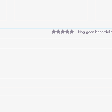
Beoordeeld met 0 uit 5 sterren
Nog geen beoordeli
Soevereine mensen
Zuur
worden ook wel autonome
het 
mensen genoemd
dar