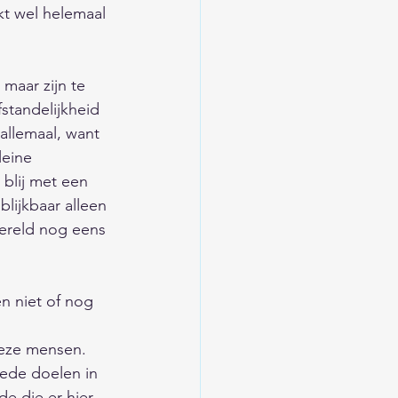
kt wel helemaal 
maar zijn te 
tandelijkheid 
allemaal, want 
leine 
 blij met een 
blijkbaar alleen 
ereld nog eens 
 niet of nog 
deze mensen. 
oede doelen in 
e die er hier 