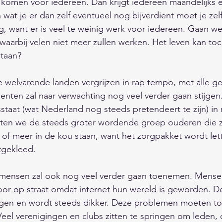
 komen voor iedereen. Dan krijgt iedereen maandelijks 
 wat je er dan zelf eventueel nog bijverdient moet je zel
g, want er is veel te weinig werk voor iedereen. Gaan w
arbij velen niet meer zullen werken. Het leven kan toch
                                             
 welvarende landen vergrijzen in rap tempo, met alle g
enten zal naar verwachting nog veel verder gaan stijgen.
staat (wat Nederland nog steeds pretendeert te zijn) in
Laten we de steeds groter wordende groep ouderen die 
of meer in de kou staan, want het zorgpakket wordt lette
itgekleed. 
 mensen zal ook nog veel verder gaan toenemen. Mense
oor op straat omdat internet hun wereld is geworden. D
en en wordt steeds dikker. Deze problemen moeten to
el verenigingen en clubs zitten te springen om leden, 