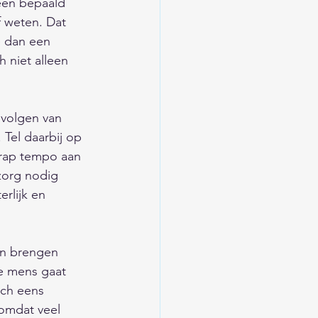
een bepaald 
f weten. Dat 
e dan een 
 niet alleen 
evolgen van 
 Tel daarbij op 
 rap tempo aan 
zorg nodig 
rlijk en 
n brengen 
e mens gaat 
ch eens 
omdat veel 