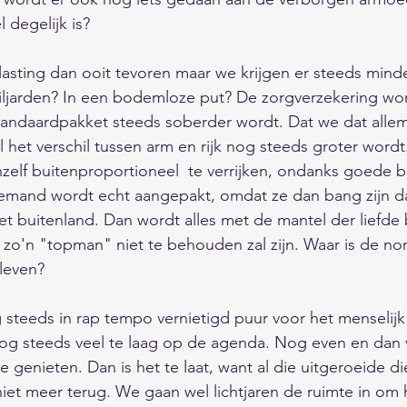
 degelijk is? 
sting dan ooit tevoren maar we krijgen er steeds minde
miljarden? In een bodemloze put? De zorgverzekering wo
standaardpakket steeds soberder wordt. Dat we dat alle
l het verschil tussen arm en rijk nog steeds groter wordt
zelf buitenproportioneel  te verrijken, ondanks goede 
emand wordt echt aangepakt, omdat ze dan bang zijn dat
het buitenland. Dan wordt alles met de mantel der liefde
zo'n "topman" niet te behouden zal zijn. Waar is de no
?                        
steeds in rap tempo vernietigd puur voor het menselijk
nog steeds veel te laag op de agenda. Nog even en dan va
 genieten. Dan is het te laat, want al die uitgeroeide di
et meer terug. We gaan wel lichtjaren de ruimte in om h