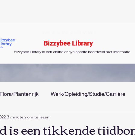
Voor alles wat je wilt weten!
Bizzybee Library
Bizzybee Library is een online encyclopedie boordevol met informatie
Flora/Plantenrijk
Werk/Opleiding/Studie/Carrière
022
3 minuten om te lezen
 Tijd
Gezondheid/Ziektes/Uiterlijk/Mode
Menseli
d is een tikkende tijdb