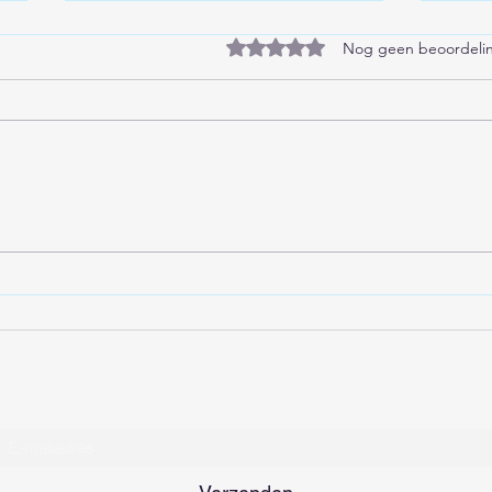
Beoordeeld met 0 uit 5 sterren
Nog geen beoordeli
President John F. Kennedy
Marg
was een zeer geliefd
Zell
persoon
Inschrijfformulier