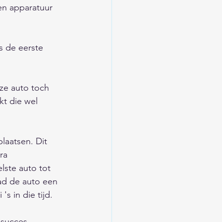
en apparatuur 
s de eerste 
        
ze auto toch 
t die wel 
laatsen. Dit 
ra 
lste auto tot 
ad de auto een 
 in die tijd.  
succes. 