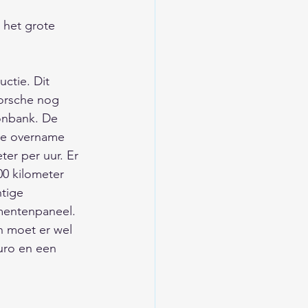
 het grote 
ctie. Dit 
orsche nog 
oonbank. De 
ge overname 
ter per uur. Er 
0 kilometer 
tige 
umentenpaneel. 
n moet er wel 
uro en een 