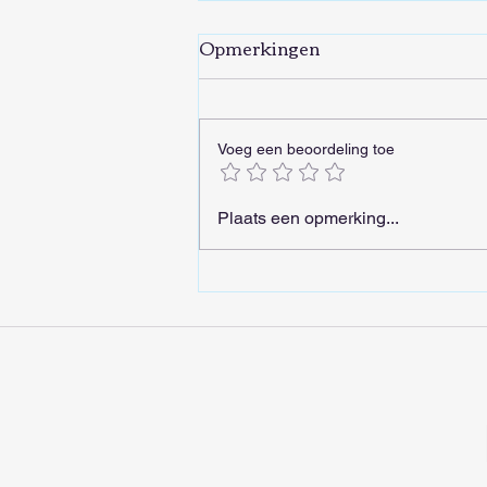
Opmerkingen
Voeg een beoordeling toe
Nelson Mandela was een
Plaats een opmerking...
moedig man