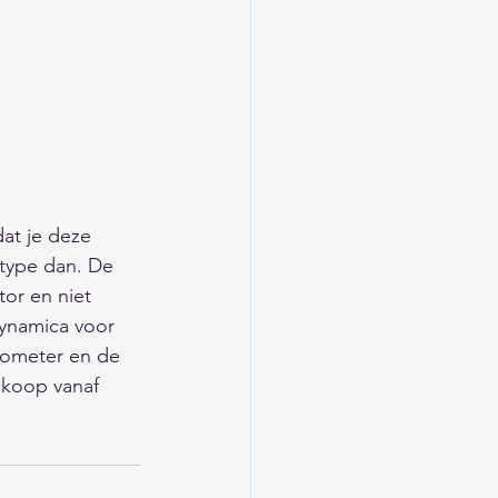
at je deze 
otype dan. De 
or en niet 
dynamica voor 
lometer en de 
 koop vanaf 