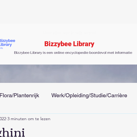
Voor alles wat je wilt weten!
Bizzybee Library
Bizzybee Library is een online encyclopedie boordevol met informatie
Flora/Plantenrijk
Werk/Opleiding/Studie/Carrière
2022
3 minuten om te lezen
 Tijd
Gezondheid/Ziektes/Uiterlijk/Mode
Menseli
hini