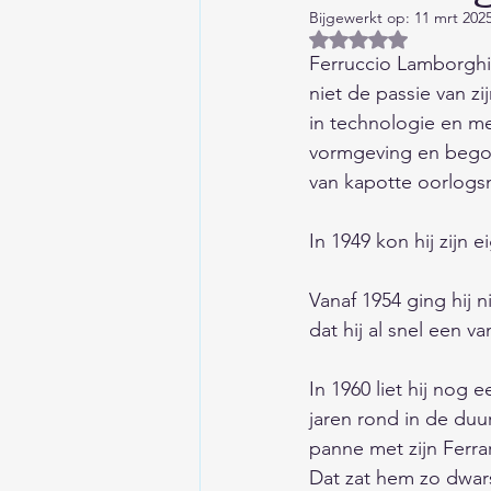
Bijgewerkt op:
11 mrt 202
Huis/Tuin/Keuken
Auto'
Beoordeeld met NaN
Ferruccio Lamborghini
niet de passie van zi
Columns/Opinie/Humor
in technologie en mec
vormgeving en begon 
van kapotte oorlogs
Financieel
Kind/Gezin/O
In 1949 kon hij zijn e
Liefde/Seksualiteit
Gesc
Vanaf 1954 ging hij 
dat hij al snel een v
Aardrijkskunde
Eten en
In 1960 liet hij nog
jaren rond in de duu
panne met zijn Ferra
Wetenschap/Techniek/Duur
Dat zat hem zo dwars