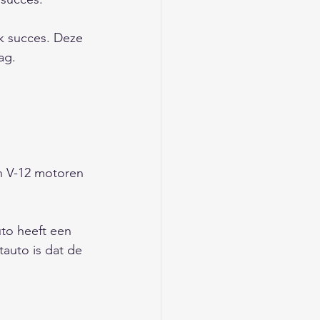
k succes. Deze 
ag. 
n V-12 motoren 
    
to heeft een 
auto is dat de 