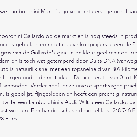
uwe Lamborghini Murciélago voor het eerst getoond aan
                               
orghini Gallardo op de markt en is nog steeds in produ
succes gebleken en moet qua verkoopcijfers alleen de P
 gros van de Gallardo's gaat in de kleur geel over de t
dern en is toch wat getemperd door Duits DNA (vanwe
uto is natuurlijk snel met een topsnelheid van 309 kilome
erborgen onder de motorkap. De acceleratie van 0 tot 10
4,1 seconden. Verder heeft deze unieke sportwagen prach
 is gepolijst, fijngeslepen en heeft een prachtig instr
r twijfel een Lamborghini's Audi. Wilt u een Gallardo, da
etast worden. Een handgeschakeld model kost 248.746 E
8 Euro. 