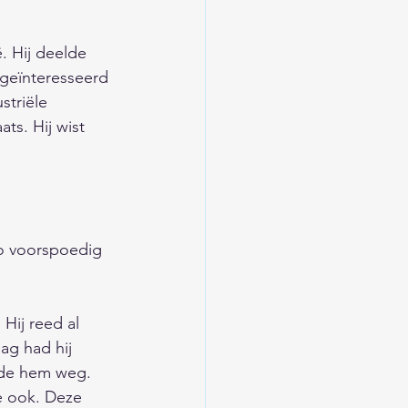
/Trends/Religie/Tips
. Hij deelde 
 geïnteresseerd 
ieuwsarchief
striële 
ts. Hij wist 
d
/Verkeer/Veiligheid
zo voorspoedig 
Hij reed al 
ag had hij 
urde hem weg. 
e ook. Deze 