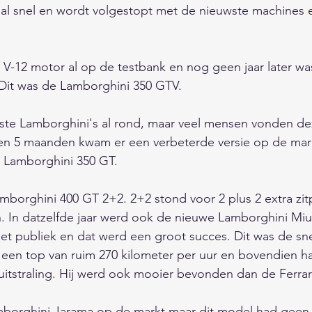
 al snel en wordt volgestopt met de nieuwste machines 
e V-12 motor al op de testbank en nog geen jaar later wa
was de Lamborghini 350 GTV.                                       
rste Lamborghini's al rond, maar veel mensen vonden de
nen 5 maanden kwam er een verbeterde versie op de mark
 Lamborghini 350 GT. 
mborghini 400 GT 2+2. 2+2 stond voor 2 plus 2 extra zitp
. In datzelfde jaar werd ook de nieuwe Lamborghini Miu
t publiek en dat werd een groot succes. Dit was de sne
 een top van ruim 270 kilometer per uur en bovendien h
itstraling. Hij werd ook mooier bevonden dan de Ferrari 's
borghini Jarama op de markt maar dit model had geen 