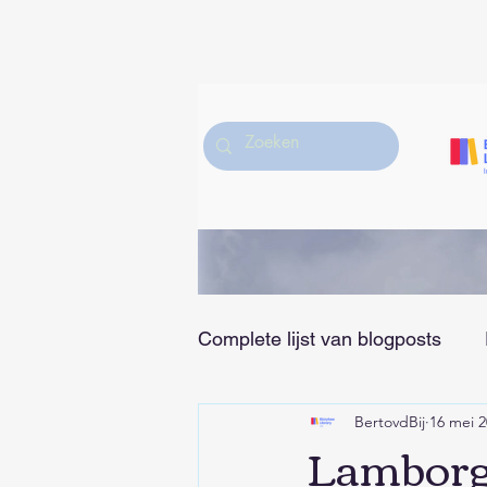
Complete lijst van blogposts
BertovdBij
16 mei 
Hobby/Muziek/Sport en Vrije
Lamborg