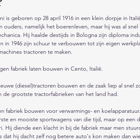
5
s en onderhoud
Fauna/Dierenrijk
Feest/Tradities
 uit 5 sterren.
 is geboren op 28 april 1916 in een klein dorpje in Italië
jn ouders, namelijk het boerenleven, maar hij was al snel
Digitaal/Internet/Smartphone/Media
Actualiteiten/N
hanica. Hij haalde destijds in Bologna zijn diploma indu
in 1946 zijn schuur te verbouwen tot zijn eigen werkplaa
machines tractoren te maken. 
pvoeding/Relaties
Winkels/Bedrijven/Sites/Overhei
igen fabriek laten bouwen in Cento, Italië.  
hiedenis
Vakantie/Cultuur/Uitgaan
Maatschappij
nieuwe (diesel)tractoren bouwen en de zaak liep al snel 
an de grootste tractorfabrieken van het land had. 
 drinken
Landen/werelddelen/gebieden
 een fabriek bouwen voor verwarmings- en koelapparatuur. 
rste en mooiste sportwagens van die tijd, maar op een d
ri. Hij diende een klacht in bij de fabriek maar men stu
zaamheid/
Natuur/Milieu/Klimaat/Ruimte
 dat hij dacht zelf nog betere auto's kon maken dan wi