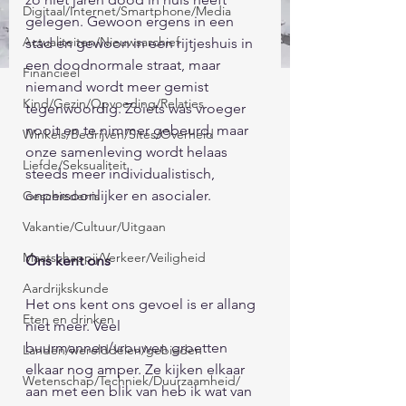
Digitaal/Internet/Smartphone/Media
gelegen. Gewoon ergens in een 
Actualiteiten/Nieuwsarchief
stad en gewoon in een rijtjeshuis in 
een doodnormale straat, maar 
Financieel
niemand wordt meer gemist 
Kind/Gezin/Opvoeding/Relaties
tegenwoordig. Zoiets was vroeger 
nooit en te nimmer gebeurd, maar 
Winkels/Bedrijven/Sites/Overheid
onze samenleving wordt helaas 
Liefde/Seksualiteit
steeds meer individualistisch, 
onpersoonlijker en asocialer.              
Geschiedenis
Vakantie/Cultuur/Uitgaan
Maatschappij/Verkeer/Veiligheid
Ons kent ons 
Aardrijkskunde
Het ons kent ons gevoel is er allang 
Eten en drinken
niet meer. Veel 
buurmannen/vrouwen groetten 
Landen/werelddelen/gebieden
elkaar nog amper. Ze kijken elkaar 
Wetenschap/Techniek/Duurzaamheid/
aan met een blik van heb ik wat van 