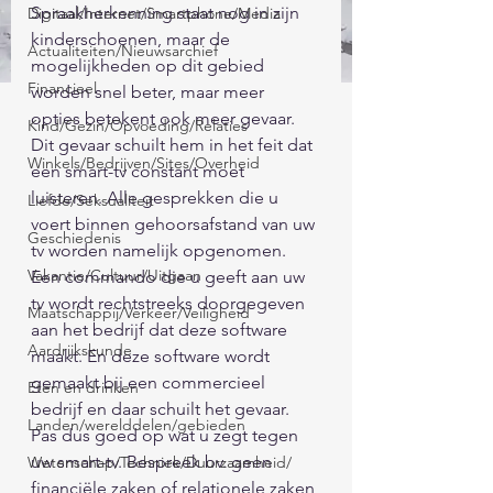
Spraakherkenning staat nog in zijn 
Digitaal/Internet/Smartphone/Media
kinderschoenen, maar de 
Actualiteiten/Nieuwsarchief
mogelijkheden op dit gebied 
Financieel
worden snel beter, maar meer 
opties betekent ook meer gevaar. 
Kind/Gezin/Opvoeding/Relaties
Dit gevaar schuilt hem in het feit dat 
Winkels/Bedrijven/Sites/Overheid
een smart-tv constant moet 
luisteren. Alle gesprekken die u 
Liefde/Seksualiteit
voert binnen gehoorsafstand van uw 
Geschiedenis
tv worden namelijk opgenomen. 
Vakantie/Cultuur/Uitgaan
Een commando die u geeft aan uw 
tv wordt rechtstreeks doorgegeven 
Maatschappij/Verkeer/Veiligheid
aan het bedrijf dat deze software 
Aardrijkskunde
maakt. En deze software wordt 
gemaakt bij een commercieel 
Eten en drinken
bedrijf en daar schuilt het gevaar. 
Landen/werelddelen/gebieden
Pas dus goed op wat u zegt tegen 
uw smart-tv. Bespreek bv. geen 
Wetenschap/Techniek/Duurzaamheid/
financiële zaken of relationele zaken 