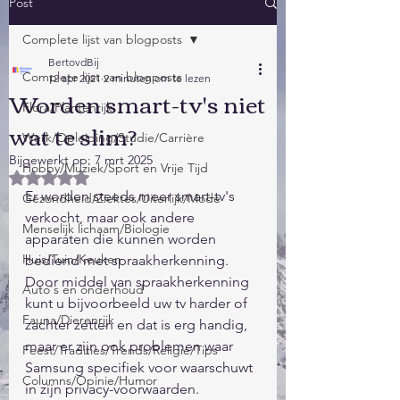
Post
Complete lijst van blogposts
BertovdBij
Complete lijst van blogposts
12 apr 2021
2 minuten om te lezen
Worden smart-tv's niet
Flora/Plantenrijk
wat te slim?
Werk/Opleiding/Studie/Carrière
Bijgewerkt op:
7 mrt 2025
Hobby/Muziek/Sport en Vrije Tijd
Beoordeeld met NaN uit 5 sterren.
Er worden steeds meer smart-tv's 
Gezondheid/Ziektes/Uiterlijk/Mode
verkocht, maar ook andere 
Menselijk lichaam/Biologie
apparaten die kunnen worden 
Huis/Tuin/Keuken
bediend met spraakherkenning. 
Door middel van spraakherkenning 
Auto's en onderhoud
kunt u bijvoorbeeld uw tv harder of 
Fauna/Dierenrijk
zachter zetten en dat is erg handig, 
maar er zijn ook problemen waar 
Feest/Tradities/Trends/Religie/Tips
Samsung specifiek voor waarschuwt 
Columns/Opinie/Humor
in zijn privacy-voorwaarden. 