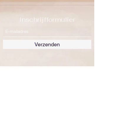
Inschrijfformulier
Verzenden
Flora & Plantenrijk
Fauna & Dierenrijk
Het Menselijk Lichaam
Geschiedenis
Landen & Aardrijkskunde
Achtergrond bij het Nieuws
Natuur & Wetenschap
Eten & Drinken
Werk & Carriëre