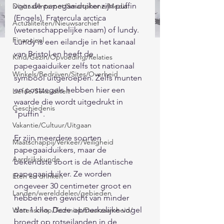
voor de papegaaiduiker zijn puffin 
Digitaal/Internet/Smartphone/Media
(Engels), Fratercula arctica 
Actualiteiten/Nieuwsarchief
(wetenschappelijke naam) of lundy. 
Financieel
Lundy is een eilandje in het kanaal 
van Bristol en heeft de 
Kind/Gezin/Opvoeding/Relaties
papegaaiduiker zelfs tot nationaal 
Winkels/Bedrijven/Sites/Overheid
symbool uitgeroepen. Zelfs munten 
en postzegels hebben hier een 
Liefde/Seksualiteit
waarde die wordt uitgedrukt in 
Geschiedenis
"puffin".
Vakantie/Cultuur/Uitgaan
Er zijn meerdere soorten 
Maatschappij/Verkeer/Veiligheid
papegaaiduikers, maar de 
Aardrijkskunde
bekendste soort is de Atlantische 
papegaaiduiker. Ze worden 
Eten en drinken
ongeveer 30 centimeter groot en 
Landen/werelddelen/gebieden
hebben een gewicht van minder 
dan 1 kilo. Deze opmerkelijke vogel 
Wetenschap/Techniek/Duurzaamheid/
broedt op rotseilanden in de 