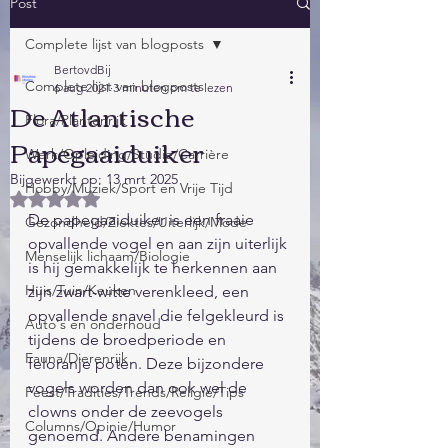
Post
Complete lijst van blogposts
BertovdBij
Complete lijst van blogposts
6 aug 2021
3 minuten om te lezen
De Atlantische
Flora/Plantenrijk
Papegaaiduiker
Werk/Opleiding/Studie/Carrière
Bijgewerkt op:
13 mrt 2025
Hobby/Muziek/Sport en Vrije Tijd
Beoordeeld met NaN uit 5 sterren.
De papegaaiduiker is een fraaie 
Gezondheid/Ziektes/Uiterlijk/Mode
opvallende vogel en aan zijn uiterlijk 
Menselijk lichaam/Biologie
is hij gemakkelijk te herkennen aan 
Huis/Tuin/Keuken
zijn zwart-witte verenkleed, een 
opvallende snavel die felgekleurd is 
Auto's en onderhoud
tijdens de broedperiode en 
Fauna/Dierenrijk
feloranje poten. Deze bijzondere 
vogels worden dan ook wel de 
Feest/Tradities/Trends/Religie/Tips
clowns onder de zeevogels 
Columns/Opinie/Humor
genoemd. Andere benamingen 