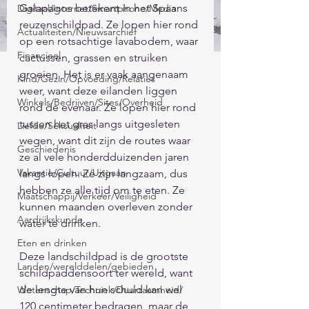
Galapagos betekent in het Spaans 
Digitaal/Internet/Smartphone/Media
reuzenschildpad. Ze lopen hier rond 
Actualiteiten/Nieuwsarchief
op een rotsachtige lavabodem, waar 
Financieel
cactussen, grassen en struiken 
groeien. Het is er vaak aangenaam 
Kind/Gezin/Opvoeding/Relaties
weer, want deze eilanden liggen 
Winkels/Bedrijven/Sites/Overheid
rond de evenaar. Ze lopen hier rond 
tussen het gras langs uitgesleten 
Liefde/Seksualiteit
wegen, want dit zijn de routes waar 
Geschiedenis
ze al vele honderdduizenden jaren 
Vakantie/Cultuur/Uitgaan
langs lopen. Ze zijn langzaam, dus 
hebben ze alle tijd om te eten. Ze 
Maatschappij/Verkeer/Veiligheid
kunnen maanden overleven zonder 
Aardrijkskunde
water te drinken. 
Eten en drinken
Deze landschildpad is de grootste 
Landen/werelddelen/gebieden
schildpaddensoort ter wereld, want 
de lengte van hun schuld kan wel 
Wetenschap/Techniek/Duurzaamheid/
120 centimeter bedragen, maar de 