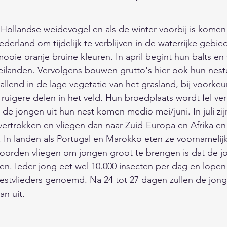
s en onderhoud
Fauna/Dierenrijk
Feest/Tradities
 uit 5 sterren.
-Hollandse weidevogel en als de winter voorbij is komen 
erland om tijdelijk te verblijven in de waterrijke gebie
Digitaal/Internet/Smartphone/Media
Actualiteiten/N
oie oranje bruine kleuren. In april begint hun balts en 
eilanden. Vervolgens bouwen grutto's hier ook hun nest
llend in de lage vegetatie van het grasland, bij voorkeur
pvoeding/Relaties
Winkels/Bedrijven/Sites/Overhei
 ruigere delen in het veld. Hun broedplaats wordt fel v
 de jongen uit hun nest komen medio mei/juni. In juli zi
ertrokken en vliegen dan naar Zuid-Europa en Afrika en
hiedenis
Vakantie/Cultuur/Uitgaan
Maatschappij
 In landen als Portugal en Marokko eten ze voornamelijk 
 oorden vliegen om jongen groot te brengen is dat de 
cten. Ieder jong eet wel 10.000 insecten per dag en lopen
 drinken
Landen/werelddelen/gebieden
estvlieders genoemd. Na 24 tot 27 dagen zullen de jong
an uit. 
zaamheid/
Natuur/Milieu/Klimaat/Ruimte