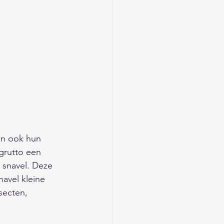
en ook hun 
 grutto een 
 snavel. Deze 
avel kleine 
secten, 