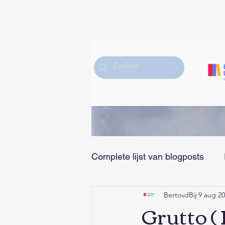
Complete lijst van blogposts
BertovdBij
9 aug 2
Hobby/Muziek/Sport en Vrije
Grutto (