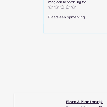
Voeg een beoordeling toe
De Transsiberië-Express is
Plaats een opmerking...
een treinrit die je nooit
meer zult vergeten
Flora & Plantenrijk