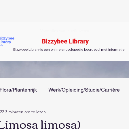
Voor alles wat je wilt weten!
Bizzybee Library
Bizzybee Library is een online encyclopedie boordevol met informatie
Flora/Plantenrijk
Werk/Opleiding/Studie/Carrière
022
3 minuten om te lezen
 Tijd
Gezondheid/Ziektes/Uiterlijk/Mode
Menseli
 Limosa limosa)