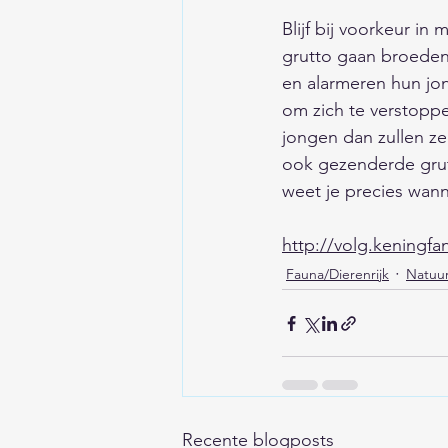
Blijf bij voorkeur in
grutto gaan broeden.
en alarmeren hun jo
om zich te verstopp
jongen dan zullen z
ook gezenderde grutt
weet je precies wann
http://volg.keningfa
Fauna/Dierenrijk
Natuur
Recente blogposts