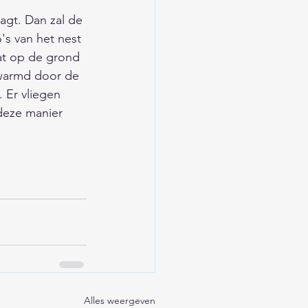
aagt. Dan zal de 
s van het nest 
at op de grond 
ewarmd door de 
 Er vliegen 
deze manier 
Alles weergeven