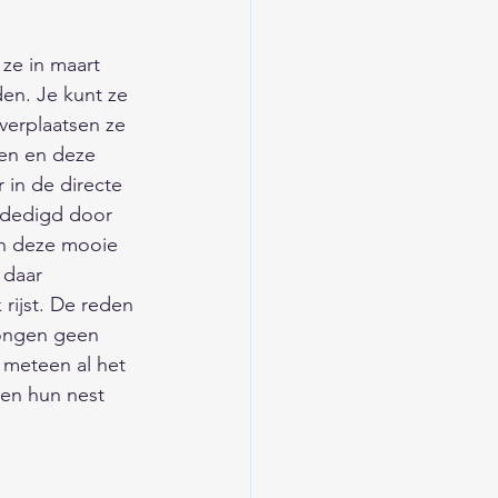
/Trends/Religie/Tips
ze in maart 
den. Je kunt ze 
ieuwsarchief
verplaatsen ze 
en en deze 
 in de directe 
d
erdedigd door 
jn deze mooie 
 daar 
/Verkeer/Veiligheid
rijst. De reden 
jongen geen 
 meteen al het 
en hun nest 