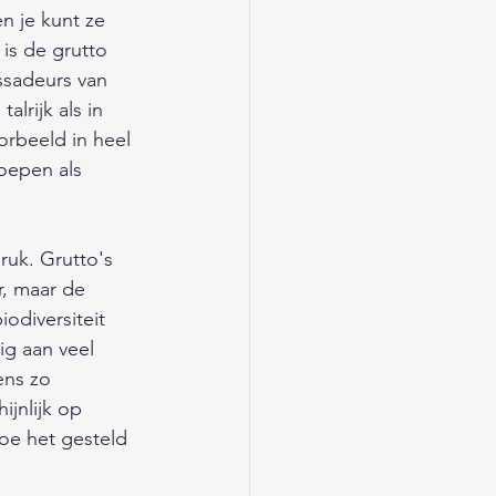
n je kunt ze 
is de grutto 
ssadeurs van 
lrijk als in 
orbeeld in heel 
oepen als 
ruk. Grutto's 
r, maar de 
odiversiteit 
g aan veel 
ens zo 
jnlijk op 
oe het gesteld 