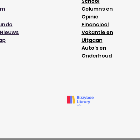
School
am
Columns en
Opinie
kunde
Financieel
 Nieuws
Vakantie en
ap
Uitgaan
Auto's en
Onderhoud