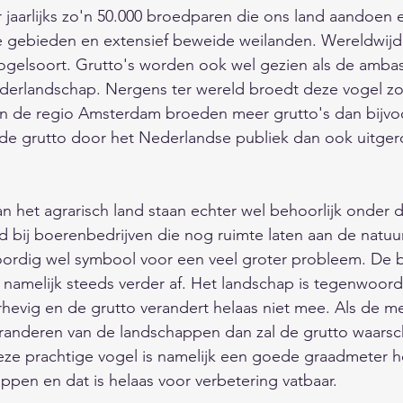
r jaarlijks zo'n 50.000 broedparen die ons land aandoen e
e gebieden en extensief beweide weilanden. Wereldwijd 
ogelsoort. Grutto's worden ook wel gezien als de amba
erlandschap. Nergens ter wereld broedt deze vogel zo ta
 in de regio Amsterdam broeden meer grutto's dan bijvo
 de grutto door het Nederlandse publiek dan ook uitger
 het agrarisch land staan echter wel behoorlijk onder d
 bij boerenbedrijven die nog ruimte laten aan de natuu
ordig wel symbool voor een veel groter probleem. De bi
namelijk steeds verder af. Het landschap is tegenwoordi
hevig en de grutto verandert helaas niet mee. Als de m
anderen van de landschappen dan zal de grutto waarschi
Deze prachtige vogel is namelijk een goede graadmeter h
ppen en dat is helaas voor verbetering vatbaar.