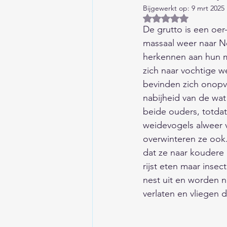
Bijgewerkt op:
9 mrt 2025
Huis/Tuin/Keuken
Auto'
Beoordeeld met NaN
De grutto is een oer
massaal weer naar Ned
Columns/Opinie/Humor
herkennen aan hun mo
zich naar vochtige w
bevinden zich onopva
Financieel
Kind/Gezin/O
nabijheid van de wat
beide ouders, totdat
weidevogels alweer v
Liefde/Seksualiteit
Gesc
overwinteren ze ook.
dat ze naar koudere
rijst eten maar inse
Aardrijkskunde
Eten en
nest uit en worden n
verlaten en vliegen d
Wetenschap/Techniek/Duur