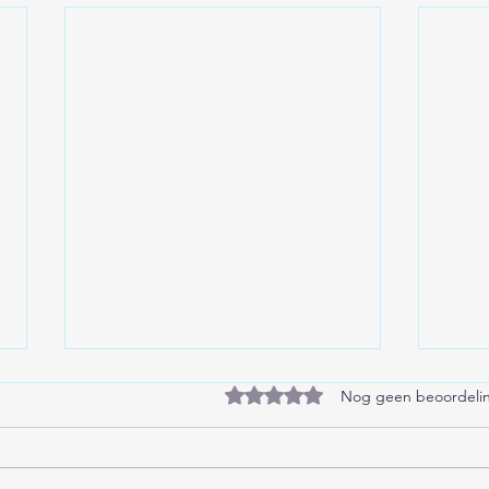
Beoordeeld met 0 uit 5 sterren
Nog geen beoordeli