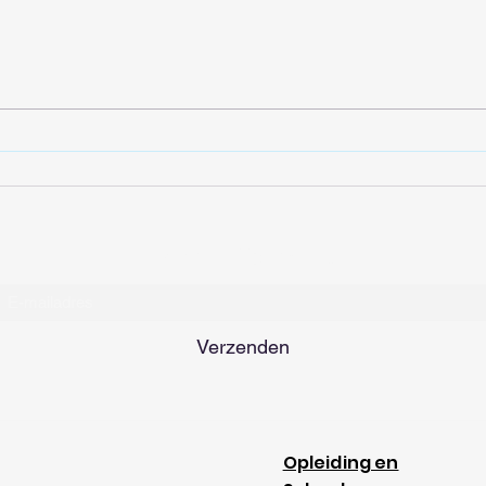
Tayberry is een kruising
Citr
tussen een braam,
tege
framboos en loganbes
Inschrijfformulier
Verzenden
Opleiding en