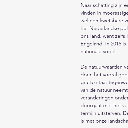
Naar schatting zijn e
vinden in moerassig
wel een kwetsbare v
het Nederlandse pold
ons land, want zelfs
Engeland. In 2016 is
nationale vogel.  
De natuurwaarden van
doen het vooral goed
grutto staat tegenwo
van de natuur neemt 
veranderingen onder
doorgaat met het ver
termijn uitsterven. 
is met onze landscha