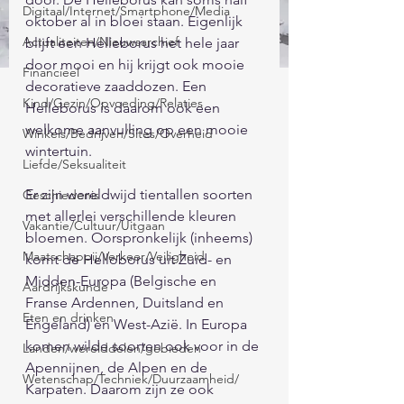
Digitaal/Internet/Smartphone/Media
oktober al in bloei staan. Eigenlijk 
Actualiteiten/Nieuwsarchief
blijft een Helleborus het hele jaar 
door mooi en hij krijgt ook mooie 
Financieel
decoratieve zaaddozen. Een 
Kind/Gezin/Opvoeding/Relaties
Helleborus is daarom ook een 
welkome aanvulling op een mooie 
Winkels/Bedrijven/Sites/Overheid
wintertuin.
Liefde/Seksualiteit
Er zijn wereldwijd tientallen soorten 
Geschiedenis
met allerlei verschillende kleuren 
Vakantie/Cultuur/Uitgaan
bloemen. Oorspronkelijk (inheems) 
Maatschappij/Verkeer/Veiligheid
komt de Helloborus uit Zuid- en 
Midden-Europa (Belgische en 
Aardrijkskunde
Franse Ardennen, Duitsland en 
Eten en drinken
Engeland) en West-Azië. In Europa 
komen wilde soorten ook voor in de 
Landen/werelddelen/gebieden
Apennijnen, de Alpen en de 
Wetenschap/Techniek/Duurzaamheid/
Karpaten. Daarom zijn ze ook 