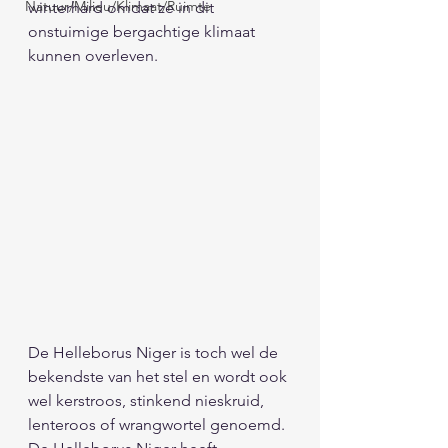
Natuur/Milieu/Klimaat/Ruimte
winterhard omdat ze in dit 
onstuimige bergachtige klimaat 
kunnen overleven.
De Helleborus Niger is toch wel de 
bekendste van het stel en wordt ook 
wel kerstroos, stinkend nieskruid, 
lenteroos of wrangwortel genoemd. 