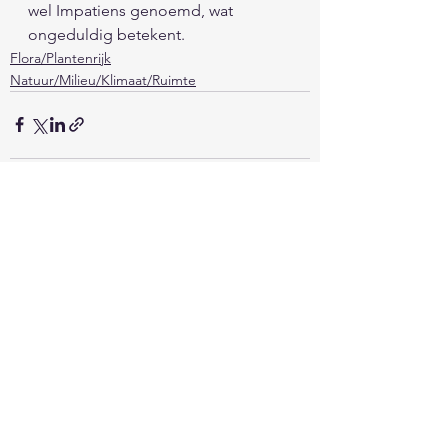
wel Impatiens genoemd, wat 
ongeduldig betekent. 
Flora/Plantenrijk
Natuur/Milieu/Klimaat/Ruimte
Alles weergeven
Recente blogposts