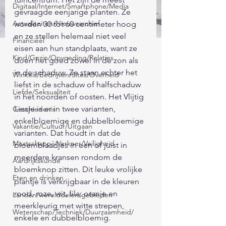
Digitaal/Internet/Smartphone/Media
gevraagde eenjarige planten. Ze 
Actualiteiten/Nieuwsarchief
worden 30 tot 60 centimeter hoog 
en ze stellen helemaal niet veel 
Financieel
eisen aan hun standplaats, want ze 
Kind/Gezin/Opvoeding/Relaties
doen het goed zowel in de zon als 
in de schaduw. Ze staan echter het 
Winkels/Bedrijven/Sites/Overheid
liefst in de schaduw of halfschaduw 
Liefde/Seksualiteit
in het noorden of oosten. Het Vlijtig 
Liesje is er in twee varianten, 
Geschiedenis
enkelbloemige en dubbelbloemige 
Vakantie/Cultuur/Uitgaan
varianten. Dat houdt in dat de 
Maatschappij/Verkeer/Veiligheid
bloemblaadjes in een of juist in 
meerdere kransen rondom de 
Aardrijkskunde
bloemknop zitten. Dit leuke vrolijke 
Eten en drinken
plantje is verkrijgbaar in de kleuren 
rood, roze, wit, lila, oranje en 
Landen/werelddelen/gebieden
meerkleurig met witte strepen, 
Wetenschap/Techniek/Duurzaamheid/
enkele en dubbelbloemig. 