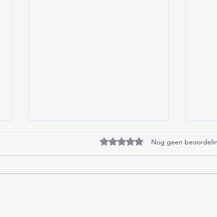
Beoordeeld met 0 uit 5 sterren
Nog geen beoordeli