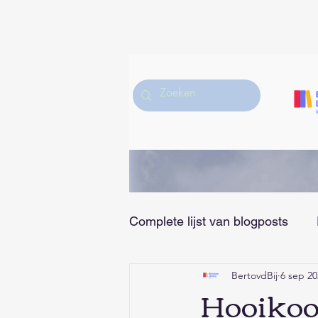
Complete lijst van blogposts
BertovdBij
6 sep 20
Hobby/Muziek/Sport en Vrije
Hooikoor