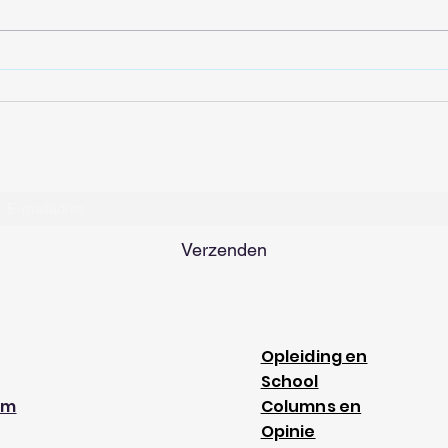
Hooikoorts kun je ook op
Goed
latere leeftijd krijgen
voor
Inschrijfformulier
Verzenden
Opleiding en
School
am
Columns en
Opinie