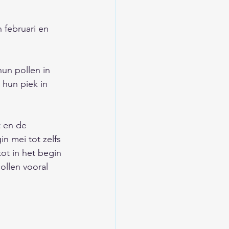
n februari en 
hun pollen in 
hun piek in 
t en de 
n mei tot zelfs 
tot in het begin 
ollen vooral 