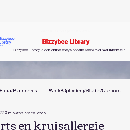
Voor alles wat je wilt weten!
Bizzybee Library
Bizzybee Library is een online encyclopedie boordevol met informatie
Flora/Plantenrijk
Werk/Opleiding/Studie/Carrière
22
3 minuten om te lezen
 Tijd
Gezondheid/Ziektes/Uiterlijk/Mode
Menseli
ts en kruisallergie