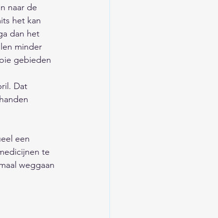
n naar de 
its het kan 
ga dan het 
llen minder 
ooie gebieden 
il. Dat 
 handen 
ueel een 
medicijnen te 
emaal weggaan 