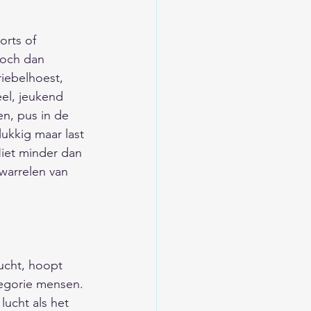
/Trends/Religie/Tips
rts of 
 toch dan 
ieuwsarchief
riebelhoest, 
el, jeukend 
n, pus in de 
d
ukkig maar last 
Niet minder dan 
warrelen van 
/Verkeer/Veiligheid
lucht, hoopt 
egorie mensen. 
lucht als het 