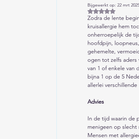
Bijgewerkt op:
22 mrt 202
Huis/Tuin/Keuken
Auto'
Beoordeeld met NaN
Zodra de lente begin
kruisallergie hem toc
Columns/Opinie/Humor
onherroepelijk de tij
hoofdpijn, loopneus,
gehemelte, vermoeid
Financieel
Kind/Gezin/O
ogen tot zelfs ader
van 1 of enkele van 
bijna 1 op de 5 Nede
Liefde/Seksualiteit
Gesc
allerlei verschillend
Advies 
Aardrijkskunde
Eten en
In de tijd waarin de 
menigeen op slecht 
Wetenschap/Techniek/Duur
Mensen met allergieë