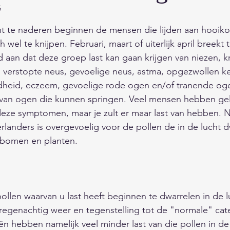
5
s en onderhoud
Fauna/Dierenrijk
Feest/Tradities
 uit 5 sterren.
t te naderen beginnen de mensen die lijden aan hooikoo
h wel te knijpen. Februari, maart of uiterlijk april breekt
Digitaal/Internet/Smartphone/Media
Actualiteiten/N
d aan dat deze groep last kan gaan krijgen van niezen, k
 verstopte neus, gevoelige neus, astma, opgezwollen ke
heid, eczeem, gevoelige rode ogen en/of tranende oge
pvoeding/Relaties
Winkels/Bedrijven/Sites/Overhei
s van ogen die kunnen springen. Veel mensen hebben gel
deze symptomen, maar je zult er maar last van hebben. 
rlanders is overgevoelig voor de pollen de in de lucht d
hiedenis
Vakantie/Cultuur/Uitgaan
Maatschappij
e bomen en planten. 
 drinken
Landen/werelddelen/gebieden
pollen waarvan u last heeft beginnen te dwarrelen in de 
regenachtig weer en tegenstelling tot de "normale" cat
zaamheid/
Natuur/Milieu/Klimaat/Ruimte
n hebben namelijk veel minder last van die pollen in de 