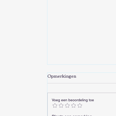
Opmerkingen
Voeg een beoordeling toe
Wolf in de tanden hebben