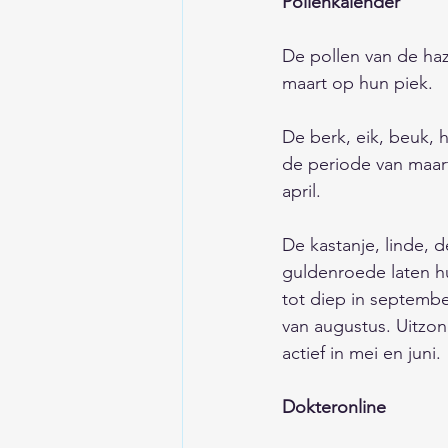
Pollenkalender
De pollen van de hazel
maart op hun piek. 
De berk, eik, beuk, h
de periode van maart
april.                          
De kastanje, linde, 
guldenroede laten hu
tot diep in september.
van augustus. Uitzon
actief in mei en juni. 
Dokteronline