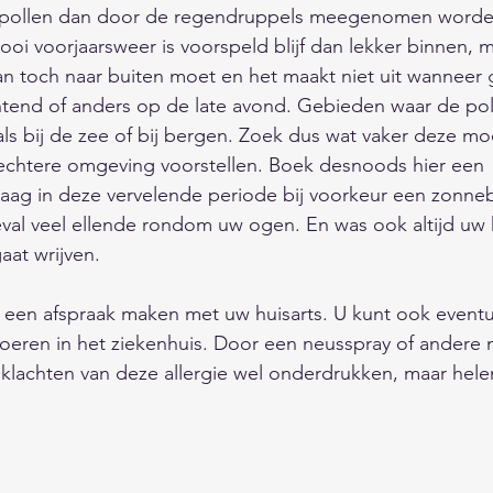
 pollen dan door de regendruppels meegenomen worde
oi voorjaarsweer is voorspeld blijf dan lekker binnen, m
 dan toch naar buiten moet en het maakt niet uit wanneer 
chtend of anders op de late avond. Gebieden waar de po
 als bij de zee of bij bergen. Zoek dus wat vaker deze m
lechtere omgeving voorstellen. Boek desnoods hier een 
raag in deze vervelende periode bij voorkeur een zonnebr
eval veel ellende rondom uw ogen. En was ook altijd uw
at wrijven. 
k een afspraak maken met uw huisarts. U kunt ook event
itvoeren in het ziekenhuis. Door een neusspray of andere 
 klachten van deze allergie wel onderdrukken, maar hel