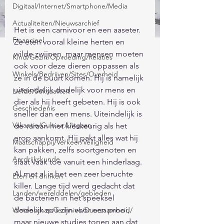
Digitaal/Internet/Smartphone/Media
Actualiteiten/Nieuwsarchief
Het is een carnivoor en een aaseter. 
Financieel
Ze eten vooral kleine herten en 
wilde zwijnen, maar mensen moeten 
Kind/Gezin/Opvoeding/Relaties
ook voor deze dieren oppassen als 
Winkels/Bedrijven/Sites/Overheid
ze in de buurt komen. Hij is namelijk 
uiteindelijk dodelijk voor mens en 
Liefde/Seksualiteit
dier als hij heeft gebeten. Hij is ook 
Geschiedenis
sneller dan een mens. Uiteindelijk is 
Vakantie/Cultuur/Uitgaan
de varaan niet kieskeurig als het 
erop aankomt. Hij pakt alles wat hij 
Maatschappij/Verkeer/Veiligheid
kan pakken, zelfs soortgenoten en 
Aardrijkskunde
slaat vaak toe vanuit een hinderlaag. 
Al met al is het een zeer beruchte 
Eten en drinken
killer. Lange tijd werd gedacht dat 
Landen/werelddelen/gebieden
de bacteriën in het speeksel 
dodelijk zou zijn voor een prooi, 
Wetenschap/Techniek/Duurzaamheid/
maar nieuwe studies tonen aan dat 