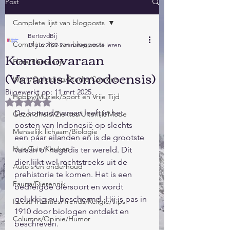
Post
Complete lijst van blogposts
BertovdBij
Complete lijst van blogposts
17 jun 2022
2 minuten om te lezen
Komodovaraan
Flora/Plantenrijk
(Varanus komodoensis)
Werk/Opleiding/Studie/Carrière
Bijgewerkt op:
11 mrt 2025
Hobby/Muziek/Sport en Vrije Tijd
Beoordeeld met NaN uit 5 sterren.
De komodovaraan leeft in het 
Gezondheid/Ziektes/Uiterlijk/Mode
oosten van Indonesië op slechts 
Menselijk lichaam/Biologie
een paar eilanden en is de grootste 
Huis/Tuin/Keuken
varaan of hagedis ter wereld. Dit 
dier lijkt wel rechtstreeks uit de 
Auto's en onderhoud
prehistorie te komen. Het is een 
Fauna/Dierenrijk
bedreigde diersoort en wordt 
gelukkig nu beschermd. Hij is pas in 
Feest/Tradities/Trends/Religie/Tips
1910 door biologen ontdekt en 
Columns/Opinie/Humor
beschreven.                                            