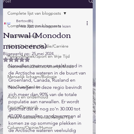
Post
Complete lijst van blogposts
BertovdBij
Complete lijst van blogposts
17 feb 2022
2 minuten om te lezen
Narwal (Monodon
Flora/Plantenrijk
monoceros)
Werk/Opleiding/Studie/Carrière
Bijgewerkt op:
25 mei 2024
Hobby/Muziek/Sport en Vrije Tijd
Beoordeeld met NaN uit 5 sterren.
Narwallen zwemmen veelal rond in 
Gezondheid/Ziektes/Uiterlijk/Mode
de Arctische wateren in de buurt van 
Menselijk lichaam/Biologie
Groenland, Canada, Rusland en 
Huis/Tuin/Keuken
Noorwegen. In deze regio bevindt 
zich meer dan 90% van de totale 
Auto's en onderhoud
populatie aan narwallen. Er wordt 
Fauna/Dierenrijk
geschat dat er nog zo'n 30.000 tot 
40.000 narwallen rondzwemmen al 
Feest/Tradities/Trends/Religie/Tips
komen ze op sommige plekken in 
Columns/Opinie/Humor
de Arctische wateren veelvuldig 