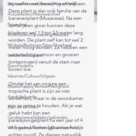
en voelen wat leerachtig en stijf aan. 
Digitaal/Internet/Smartphone/Media
Deze plant is dan ook familie van de 
Actualiteiten/Nieuwsarchief
bananenplant (Musaceae). Na een 
Financieel
aantal jaren groei kunnen deze 
bladeren wel 1,5 tot 2,5 meter lang 
Kind/Gezin/Opvoeding/Relaties
worden. De plant zelf kan tot wel 2 
Winkels/Bedrijven/Sites/Overheid
meter hoog worden. Ze hebben een 
waaierachtig patroon en groeien 
Liefde/Seksualiteit
(ontspringen) vanuit de stam naar 
Geschiedenis
boven toe. 
Vakantie/Cultuur/Uitgaan
Omdat het van origine een 
Maatschappij/Verkeer/Veiligheid
tropische plant is zijn ze niet 
Aardrijkskunde
winterhard, maar in de woonkamer 
zijn ze prima te houden. Als je wat 
Eten en drinken
geluk hebt kan een 
Landen/werelddelen/gebieden
paradijsvogelplant na een jaar of 4 
of 5 gaan bloeien (garanties heb je 
Wetenschap/Techniek/Duurzaamheid/
echter nooit). Ze dienen natuurlijk 