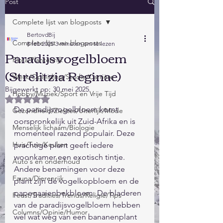
Post
Complete lijst van blogposts
BertovdBij
Complete lijst van blogposts
8 feb 2025
3 minuten om te lezen
Paradijsvogelbloem
Flora/Plantenrijk
(Strelitzia Reginae)
Werk/Opleiding/Studie/Carrière
Bijgewerkt op:
30 mei 2025
Hobby/Muziek/Sport en Vrije Tijd
Beoordeeld met NaN uit 5 sterren.
De paradijsvogelbloem komt 
Gezondheid/Ziektes/Uiterlijk/Mode
oorspronkelijk uit Zuid-Afrika en is 
Menselijk lichaam/Biologie
momenteel razend populair. Deze 
Huis/Tuin/Keuken
prachtige plant geeft iedere 
woonkamer een exotisch tintje.  
Auto's en onderhoud
Andere benamingen voor deze 
Fauna/Dierenrijk
plant zijn de vogelkopbloem en de 
papegaaienbekbloem. De bladeren 
Feest/Tradities/Trends/Religie/Tips
van de paradijsvogelbloem hebben 
Columns/Opinie/Humor
wel wat weg van een bananenplant 