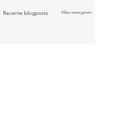
Alles weergeven
Recente blogposts
Opmerkingen
0.0 / 5 (0)