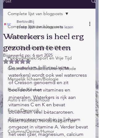
Post
Complete lijst van blogposts
BertovdBij
Complete lijst van blogposts
15 sep 2024
2 minuten om te lezen
Waterkers is heel erg
Flora/Plantenrijk
gezond om te eten
Werk/Opleiding/Studie/Carrière
Bijgewerkt op:
6 mrt 2025
Hobby/Muziek/Sport en Vrije Tijd
Beoordeeld met NaN uit 5 sterren.
De waterkers (officieel witte 
Gezondheid/Ziektes/Uiterlijk/Mode
waterkers) wordt ook wel watercress 
Menselijk lichaam/Biologie
of Cresson genoemd en zit 
Huis/Tuin/Keuken
boordevol met vitamines en 
mineralen. Waterkers is rijk aan 
Auto's en onderhoud
vitamines C en K en bevat 
Fauna/Dierenrijk
bovendien veel bètacaroteen. 
Bètacaroteen wordt in je lichaam 
Feest/Tradities/Trends/Religie/Tips
omgezet in vitamine A. Verder bevat 
Columns/Opinie/Humor
het veel ijzer, magnesium, calcium 