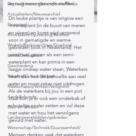
en nog meer gezonde stoffen.
Digitaal/Internet/Smartphone/Media
Actualiteiten/Nieuwsarchief
Dit leuke plantje is van origine een 
Financieel
moerasplant (in de buurt van meren 
en vijvers) en komt wijd verspreid 
Kind/Gezin/Opvoeding/Relaties
voor in gematigde en warme 
Winkels/Bedrijven/Sites/Overheid
gebieden (ook in Nederland). Het 
wordt wel gezien als een semi-
Liefde/Seksualiteit
waterplant en kan prima in een 
Geschiedenis
laagje ondiep water staan. Waterkers 
Vakantie/Cultuur/Uitgaan
heeft dan ook de behoefte aan veel 
water en moet zeker niet uitdrogen. 
Maatschappij/Verkeer/Veiligheid
Als de waterkers bij jou in een pot 
Aardrijkskunde
staat kun je er ook een onderbak of 
schoteltje onder zetten en vul deze 
Eten en drinken
met water en hou het vervolgens 
Landen/werelddelen/gebieden
gevuld met water.
Wetenschap/Techniek/Duurzaamheid/
Mensen denken vaak dat waterkers 