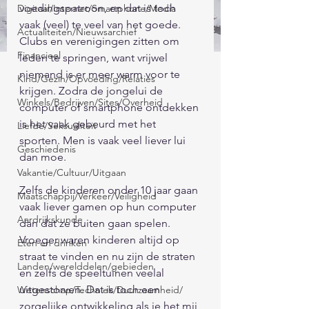
voedingspatroon, en dat is toch 
Digitaal/Internet/Smartphone/Media
vaak (veel) te veel van het goede. 
Actualiteiten/Nieuwsarchief
Clubs en verenigingen zitten om 
Financieel
leden te springen, want vrijwel 
niemand is er meer warm voor te 
Kind/Gezin/Opvoeding/Relaties
krijgen. Zodra de jongelui de 
Winkels/Bedrijven/Sites/Overheid
computer of smartphone ontdekken 
is het vaak gebeurd met het 
Liefde/Seksualiteit
sporten. Men is vaak veel liever lui 
Geschiedenis
dan moe.                                          
Vakantie/Cultuur/Uitgaan
Zelfs de kinderen onder 10 jaar gaan 
Maatschappij/Verkeer/Veiligheid
vaak liever gamen op hun computer 
Aardrijkskunde
dan dat ze buiten gaan spelen. 
Vroeger waren kinderen altijd op 
Eten en drinken
straat te vinden en nu zijn de straten 
Landen/werelddelen/gebieden
en zelfs de speeltuinen veelal 
uitgestorven. Dat is toch een 
Wetenschap/Techniek/Duurzaamheid/
zorgelijke ontwikkeling als je het mij 