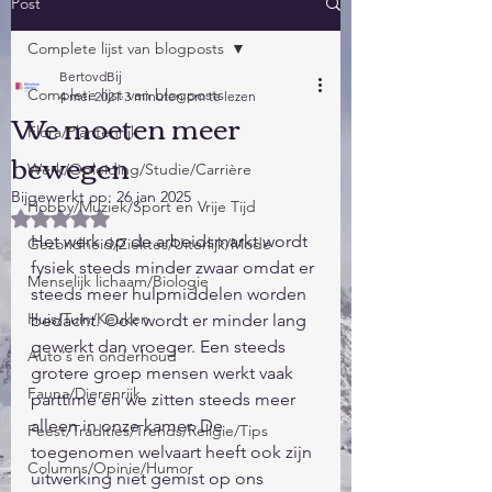
Post
Complete lijst van blogposts
BertovdBij
Complete lijst van blogposts
4 mei 2021
3 minuten om te lezen
We moeten meer
Flora/Plantenrijk
bewegen
Werk/Opleiding/Studie/Carrière
Bijgewerkt op:
26 jan 2025
Hobby/Muziek/Sport en Vrije Tijd
Beoordeeld met NaN uit 5 sterren.
Het werk op de arbeidsmarkt wordt 
Gezondheid/Ziektes/Uiterlijk/Mode
fysiek steeds minder zwaar omdat er 
Menselijk lichaam/Biologie
steeds meer hulpmiddelen worden 
Huis/Tuin/Keuken
bedacht. Ook wordt er minder lang 
gewerkt dan vroeger. Een steeds 
Auto's en onderhoud
grotere groep mensen werkt vaak 
Fauna/Dierenrijk
parttime en we zitten steeds meer 
alleen in onze kamer. De 
Feest/Tradities/Trends/Religie/Tips
toegenomen welvaart heeft ook zijn 
Columns/Opinie/Humor
uitwerking niet gemist op ons 